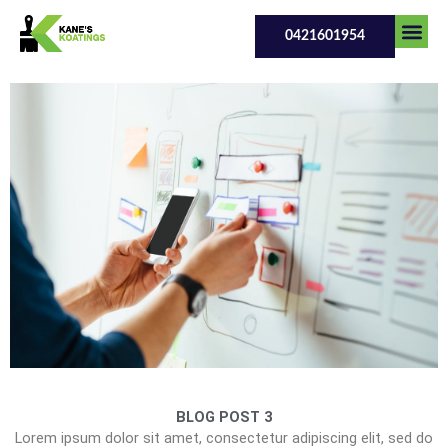
Skip
to
0421601954
content
Our Serv
Contact Us
BLOG POST 3
Lorem ipsum dolor sit amet, consectetur adipiscing elit, sed do