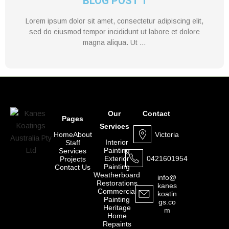
BLOG POST 1
Lorem ipsum dolor sit amet, consectetur adipiscing elit,
sed do eiusmod tempor incididunt ut labore et dolore
magna aliqua. Ut …
Our
Contact
Pages
Services
Victoria
Home
About
Interior
Staff
Painting
Services
0421601954
Exterior
Projects
Painting
Contact Us
Weatherboard
info@
Restorations
kanes
Commercial
koatin
Painting
gs.co
Heritage
m
Home
Repaints